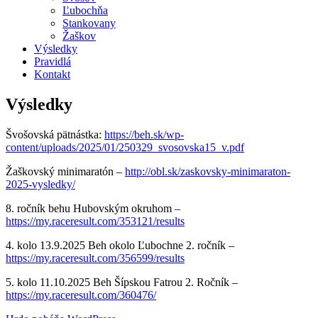
Ľubochňa
Stankovany
Žaškov
Výsledky
Pravidlá
Kontakt
Výsledky
Švošovská pätnástka:
https://beh.sk/wp-
content/uploads/2025/01/250329_svosovska15_v.pdf
Žaškovský minimaratón –
http://obl.sk/zaskovsky-minimaraton-
2025-vysledky/
8. ročník behu Hubovským okruhom –
https://my.raceresult.com/353121/results
4. kolo 13.9.2025 Beh okolo Ľubochne 2. ročník –
https://my.raceresult.com/356599/results
5. kolo 11.10.2025 Beh Šípskou Fatrou 2. Ročník –
https://my.raceresult.com/360476/