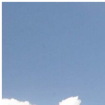
Prejsť
na
obsah