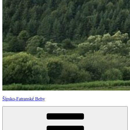
Šípsko-Fatranské Behy