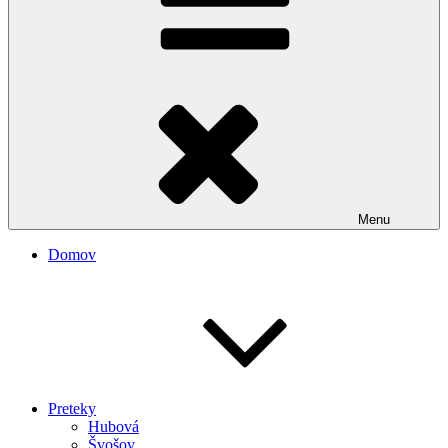
Menu
Domov
Preteky
Hubová
Švošov