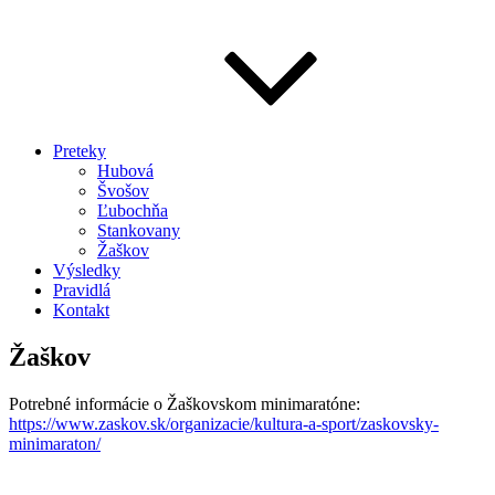
Preteky
Hubová
Švošov
Ľubochňa
Stankovany
Žaškov
Výsledky
Pravidlá
Kontakt
Žaškov
Potrebné informácie o Žaškovskom minimaratóne:
https://www.zaskov.sk/organizacie/kultura-a-sport/zaskovsky-
minimaraton/