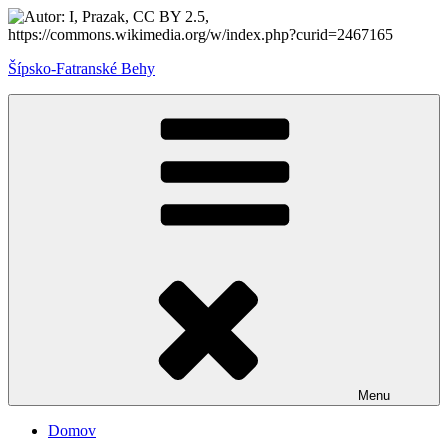
Prejsť
na
obsah
Šípsko-Fatranské Behy
Menu
Domov